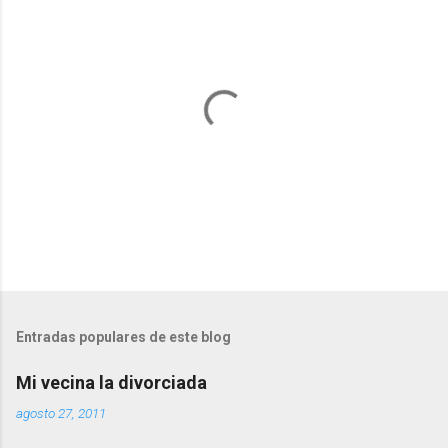
P
u
b
l
Entradas populares de este blog
i
c
Mi vecina la divorciada
a
r
agosto 27, 2011
u
n