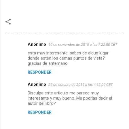
Anónimo
10 de noviembre de 2010 a las 7:22:00 CET
C
esta muy interesante, sabes de algun lugar
o
donde estén los demas puntos de vista?
m
gracias de antemano
e
RESPONDER
n
Anónimo
25 de octubre de 2015 a las 4:12:00 CET
t
Disculpa este articulo me parece muy
a
interesante y muy bueno. Me podrias decir el
autor del libro?
r
i
RESPONDER
o
s